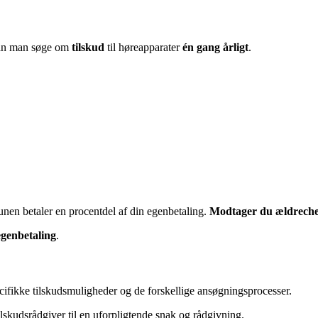
an man søge om
tilskud
til høreapparater
én gang årligt
.
nen betaler en procentdel af din egenbetaling.
Modtager du ældrech
egenbetaling
.
ifikke tilskudsmuligheder og de forskellige ansøgningsprocesser.
tilskudsrådgiver til en uforpligtende snak og rådgivning.