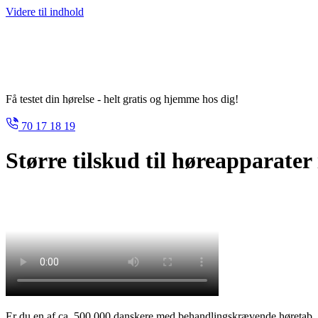
Videre til indhold
Få testet din hørelse - helt gratis og hjemme hos dig!
70 17 18 19
Større tilskud til høreapparater 
Er du en af ca. 500.000 danskere med behandlingskrævende høretab,