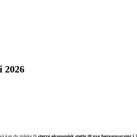
i 2026
 så kan du måske få
større økonomisk støtte til nye høreapparater i 