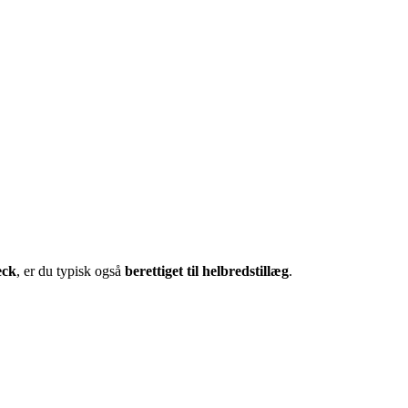
eck
, er du typisk også
berettiget til helbredstillæg
.