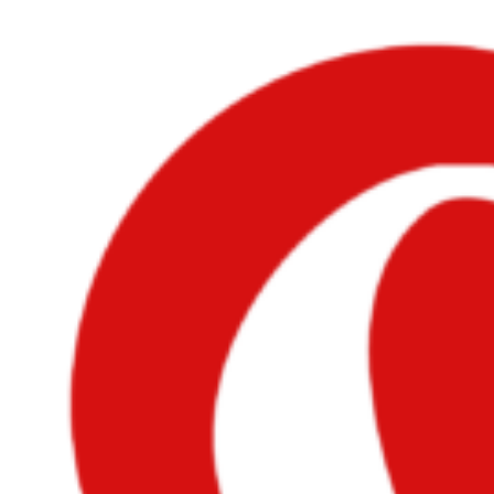
Videre
til
indhold