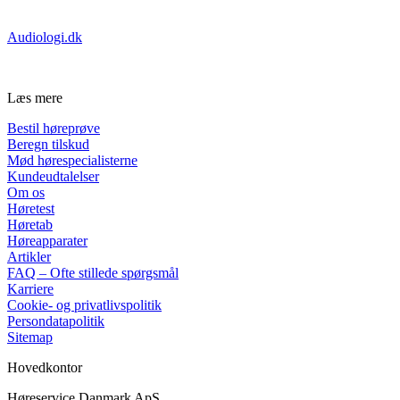
Certificeret af:
Audiologi.dk
Læs mere
Bestil høreprøve
Beregn tilskud
Mød hørespecialisterne
Kundeudtalelser
Om os
Høretest
Høretab
Høreapparater
Artikler
FAQ – Ofte stillede spørgsmål
Karriere
Cookie- og privatlivspolitik
Persondatapolitik
Sitemap
Hovedkontor
Høreservice Danmark ApS