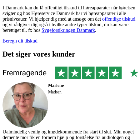
I Danmark kan du få offentligt tilskud til høreapparater når hørelsen
svigter og hos Høreservice Danmark har vi høreapparater i alle
prisniveauer. Vi hjælper dig med at ansøge om det
offentlige tilskud
,
og vi rådgiver dig også i hvilke andre typer tilskud, du kan være
berettiget til, fx hos
Sygeforsikringen Danmark
.
Beregn dit tilskud
Det siger vores kunder
Marlene
Madsen
P
a
Ualmindelig venlig og imødekommende fra start til slut. Min noget
demente mor fik en fornem hjælp og forståelse fra audiologen og