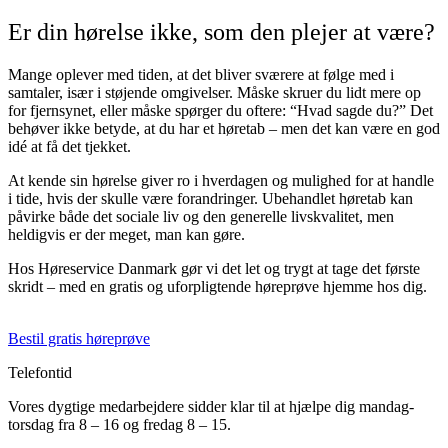
Er din hørelse ikke, som den plejer at være?
Mange oplever med tiden, at det bliver sværere at følge med i
samtaler, især i støjende omgivelser. Måske skruer du lidt mere op
for fjernsynet, eller måske spørger du oftere: “Hvad sagde du?” Det
behøver ikke betyde, at du har et høretab – men det kan være en god
idé at få det tjekket.
At kende sin hørelse giver ro i hverdagen og mulighed for at handle
i tide, hvis der skulle være forandringer. Ubehandlet høretab kan
påvirke både det sociale liv og den generelle livskvalitet, men
heldigvis er der meget, man kan gøre.
Hos Høreservice Danmark gør vi det let og trygt at tage det første
skridt – med en gratis og uforpligtende høreprøve hjemme hos dig.
Bestil gratis høreprøve
Telefontid
Vores dygtige medarbejdere sidder klar til at hjælpe dig mandag-
torsdag fra 8 – 16 og fredag 8 – 15.