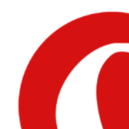
Videre
til
indhold