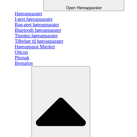
Open Høreapparater
Høreapparater
I-øret høreapparater
Bag-øret høreapparater
Bluetooth høreapparater
Tinnitus høreapparater
Tilbehør til høreapparater
Høreapparat Mærker
Oticon
Phonak
Bernafon