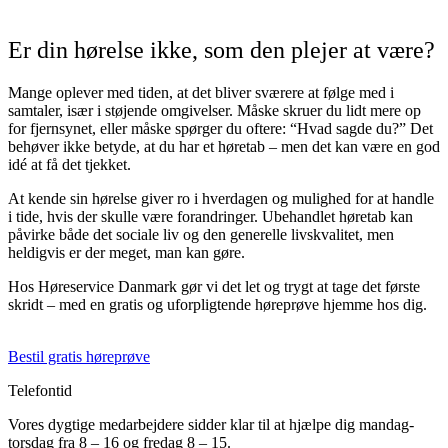
Er din hørelse ikke, som den plejer at være?
Mange oplever med tiden, at det bliver sværere at følge med i
samtaler, især i støjende omgivelser. Måske skruer du lidt mere op
for fjernsynet, eller måske spørger du oftere: “Hvad sagde du?” Det
behøver ikke betyde, at du har et høretab – men det kan være en god
idé at få det tjekket.
At kende sin hørelse giver ro i hverdagen og mulighed for at handle
i tide, hvis der skulle være forandringer. Ubehandlet høretab kan
påvirke både det sociale liv og den generelle livskvalitet, men
heldigvis er der meget, man kan gøre.
Hos Høreservice Danmark gør vi det let og trygt at tage det første
skridt – med en gratis og uforpligtende høreprøve hjemme hos dig.
Bestil gratis høreprøve
Telefontid
Vores dygtige medarbejdere sidder klar til at hjælpe dig mandag-
torsdag fra 8 – 16 og fredag 8 – 15.