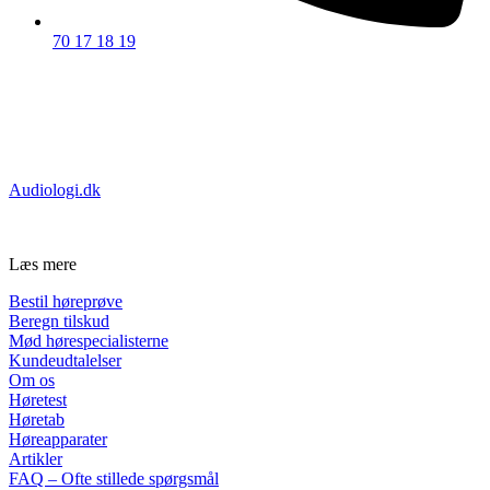
70 17 18 19
Privatforhandler godkendt af:
Certificeret af:
Audiologi.dk
Læs mere
Bestil høreprøve
Beregn tilskud
Mød hørespecialisterne
Kundeudtalelser
Om os
Høretest
Høretab
Høreapparater
Artikler
FAQ – Ofte stillede spørgsmål