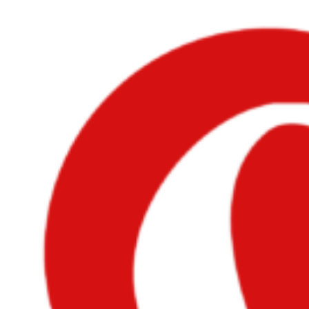
Videre
til
indhold