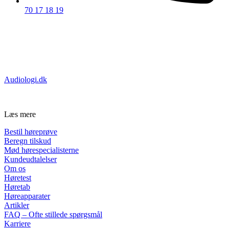
70 17 18 19
Privatforhandler godkendt af:
Certificeret af:
Audiologi.dk
Læs mere
Bestil høreprøve
Beregn tilskud
Mød hørespecialisterne
Kundeudtalelser
Om os
Høretest
Høretab
Høreapparater
Artikler
FAQ – Ofte stillede spørgsmål
Karriere