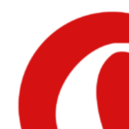
Videre
til
indhold