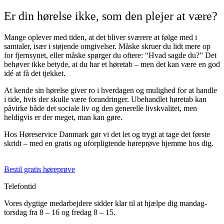
Er din hørelse ikke, som den plejer at være?
Mange oplever med tiden, at det bliver sværere at følge med i
samtaler, især i støjende omgivelser. Måske skruer du lidt mere op
for fjernsynet, eller måske spørger du oftere: “Hvad sagde du?” Det
behøver ikke betyde, at du har et høretab – men det kan være en god
idé at få det tjekket.
At kende sin hørelse giver ro i hverdagen og mulighed for at handle
i tide, hvis der skulle være forandringer. Ubehandlet høretab kan
påvirke både det sociale liv og den generelle livskvalitet, men
heldigvis er der meget, man kan gøre.
Hos Høreservice Danmark gør vi det let og trygt at tage det første
skridt – med en gratis og uforpligtende høreprøve hjemme hos dig.
Bestil gratis høreprøve
Telefontid
Vores dygtige medarbejdere sidder klar til at hjælpe dig mandag-
torsdag fra 8 – 16 og fredag 8 – 15.