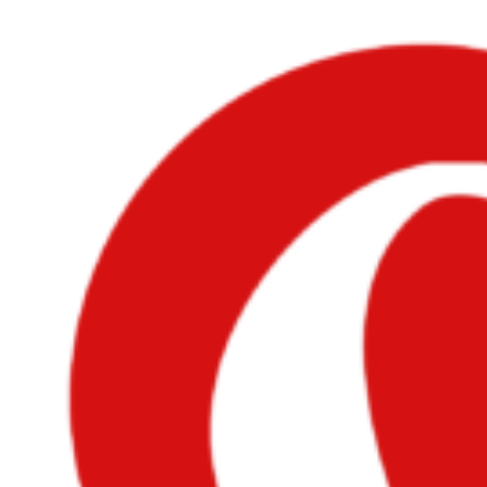
Videre
til
indhold