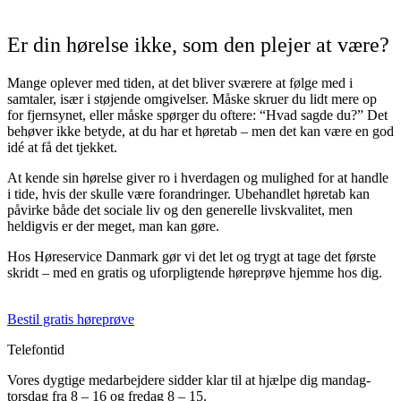
Er din hørelse ikke, som den plejer at være?
Mange oplever med tiden, at det bliver sværere at følge med i
samtaler, især i støjende omgivelser. Måske skruer du lidt mere op
for fjernsynet, eller måske spørger du oftere: “Hvad sagde du?” Det
behøver ikke betyde, at du har et høretab – men det kan være en god
idé at få det tjekket.
At kende sin hørelse giver ro i hverdagen og mulighed for at handle
i tide, hvis der skulle være forandringer. Ubehandlet høretab kan
påvirke både det sociale liv og den generelle livskvalitet, men
heldigvis er der meget, man kan gøre.
Hos Høreservice Danmark gør vi det let og trygt at tage det første
skridt – med en gratis og uforpligtende høreprøve hjemme hos dig.
Bestil gratis høreprøve
Telefontid
Vores dygtige medarbejdere sidder klar til at hjælpe dig mandag-
torsdag fra 8 – 16 og fredag 8 – 15.