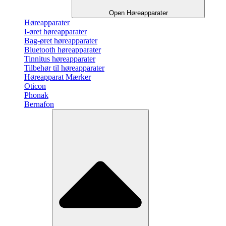
Open Høreapparater
Høreapparater
I-øret høreapparater
Bag-øret høreapparater
Bluetooth høreapparater
Tinnitus høreapparater
Tilbehør til høreapparater
Høreapparat Mærker
Oticon
Phonak
Bernafon