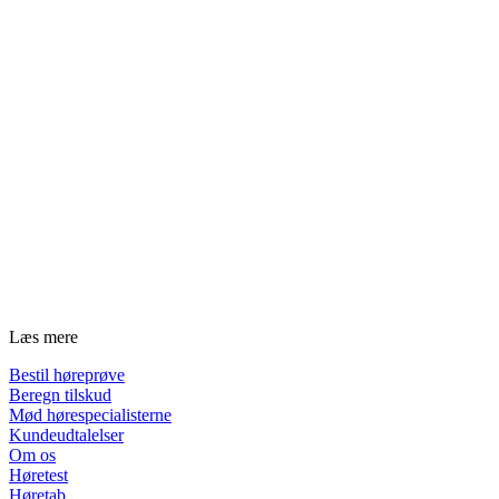
Læs mere
Bestil høreprøve
Beregn tilskud
Mød hørespecialisterne
Kundeudtalelser
Om os
Høretest
Høretab