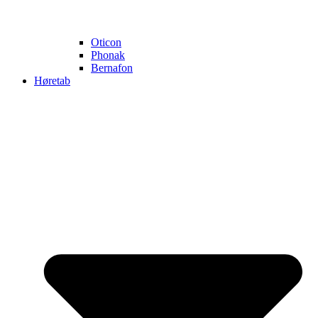
Oticon
Phonak
Bernafon
Høretab