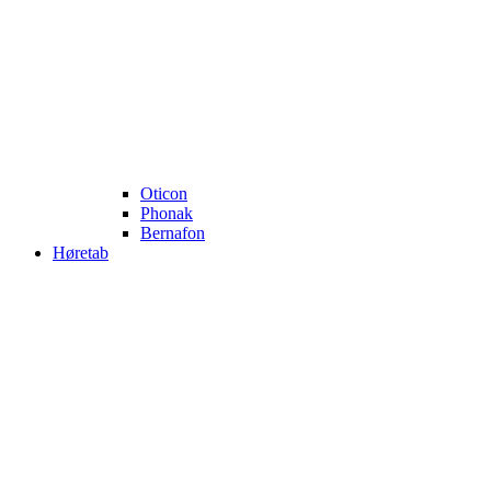
Oticon
Phonak
Bernafon
Høretab