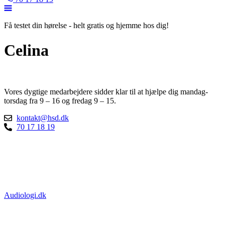
Få testet din hørelse - helt gratis og hjemme hos dig!
Celina
Vores dygtige medarbejdere sidder klar til at hjælpe dig mandag-
torsdag fra 9 – 16 og fredag 9 – 15.
kontakt@hsd.dk
70 17 18 19
Privatforhandler godkendt af:
Certificeret af:
Audiologi.dk