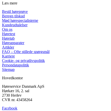
Læs mere
Bestil høreprøve
Beregn tilskud
Mød hørespecialisterne
Kundeudtalelser
Om os
Høretest
Høretab
Høreapparater
Artikler
FAQ – Ofte stillede spørgsmål
Karriere
Cookie- og privatlivspolitik
Persondatapolitik
Sitemap
Hovedkontor
Høreservice Danmark ApS
Hørkær 16, 2. sal
2730 Herlev
CVR nr. 43458264
Facebook