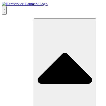
Videre
til
indhold